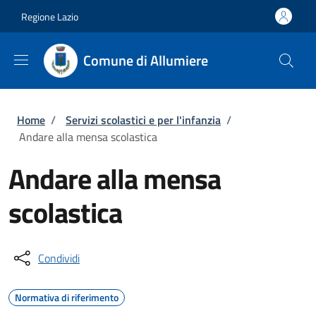
Salta al contenuto principale
Skip to footer content
Regione Lazio
Comune di Allumiere
Briciole di pane
Home
/
Servizi scolastici e per l'infanzia
/
Andare alla mensa scolastica
Andare alla mensa
scolastica
Condividi
Normativa di riferimento