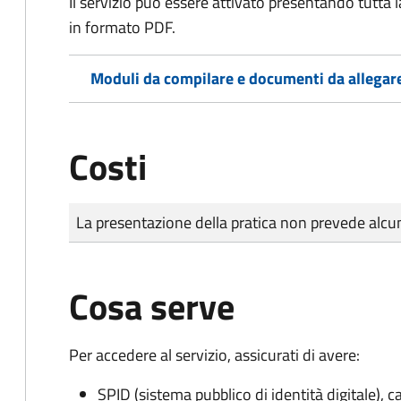
Il servizio può essere attivato presentando tutta
in formato PDF.
Moduli da compilare e documenti da allegar
Costi
Tipo di pagamento
Importo
La presentazione della pratica non prevede al
Cosa serve
Per accedere al servizio, assicurati di avere:
SPID (sistema pubblico di identità digitale), ca