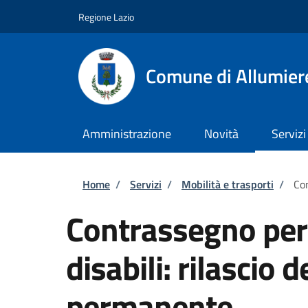
Salta al contenuto principale
Skip to footer content
Regione Lazio
Comune di Allumier
Amministrazione
Novità
Servizi
Briciole di pane
Home
/
Servizi
/
Mobilità e trasporti
/
Con
Contrassegno per v
disabili: rilascio
permanente