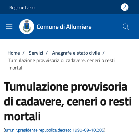
Salta al contenuto principale
Skip to footer content
Regione Lazio
Comune di Allumiere
Briciole di pane
Home
/
Servizi
/
Anagrafe e stato civile
/
Tumulazione provvisoria di cadavere, ceneri o resti
mortali
Tumulazione provvisoria
di cadavere, ceneri o resti
mortali
(
urn:nir:presidente.repubblica:decreto:1990-09-10;285
)