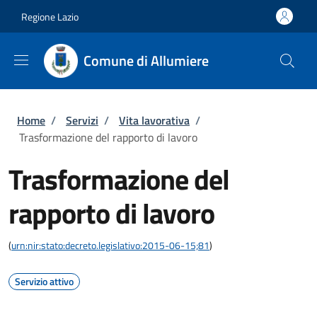
Salta al contenuto principale
Skip to footer content
Regione Lazio
Comune di Allumiere
Briciole di pane
Home
/
Servizi
/
Vita lavorativa
/
Trasformazione del rapporto di lavoro
Trasformazione del
rapporto di lavoro
(
urn:nir:stato:decreto.legislativo:2015-06-15;81
)
Servizio attivo