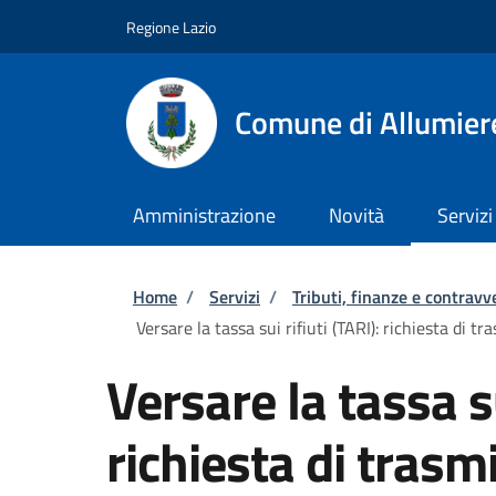
Salta al contenuto principale
Skip to footer content
Regione Lazio
Comune di Allumier
Amministrazione
Novità
Servizi
Briciole di pane
Home
/
Servizi
/
Tributi, finanze e contravv
Versare la tassa sui rifiuti (TARI): richiesta di 
Versare la tassa su
richiesta di trasmi