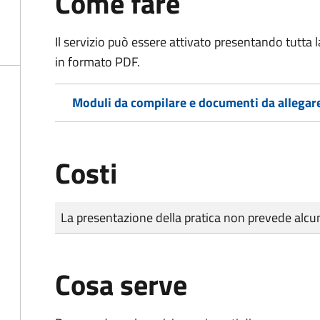
Come fare
Il servizio può essere attivato presentando tutta
in formato PDF.
Moduli da compilare e documenti da allegar
Costi
Tipo di pagamento
Importo
La presentazione della pratica non prevede al
Cosa serve