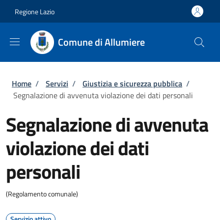
Salta al contenuto principale
Skip to footer content
Regione Lazio
Comune di Allumiere
Briciole di pane
Home
/
Servizi
/
Giustizia e sicurezza pubblica
/
Segnalazione di avvenuta violazione dei dati personali
Segnalazione di avvenuta
violazione dei dati
personali
(Regolamento comunale)
Servizio attivo