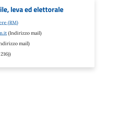
le, leva ed elettorale
ere (RM)
.it
(Indirizzo mail)
ndirizzo mail)
216))