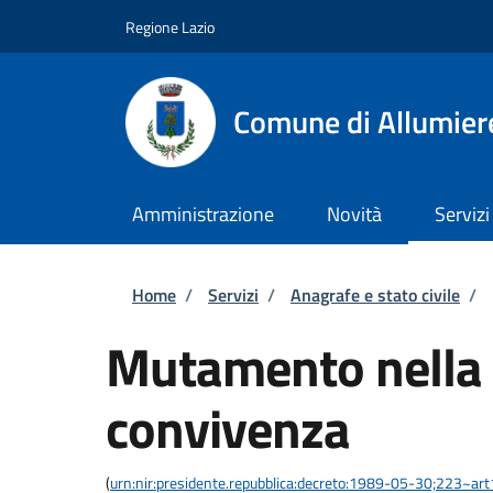
Salta al contenuto principale
Skip to footer content
Regione Lazio
Comune di Allumier
Amministrazione
Novità
Servizi
Briciole di pane
Home
/
Servizi
/
Anagrafe e stato civile
/
Mutamento nella 
convivenza
(
urn:nir:presidente.repubblica:decreto:1989-05-30;223~ar