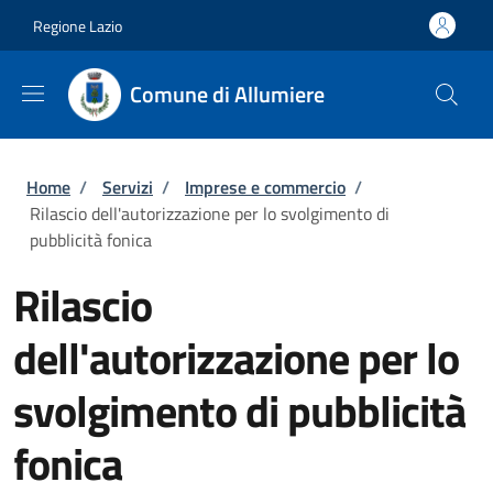
Salta al contenuto principale
Skip to footer content
Regione Lazio
Comune di Allumiere
Briciole di pane
Home
/
Servizi
/
Imprese e commercio
/
Rilascio dell'autorizzazione per lo svolgimento di
pubblicità fonica
Rilascio
dell'autorizzazione per lo
svolgimento di pubblicità
fonica