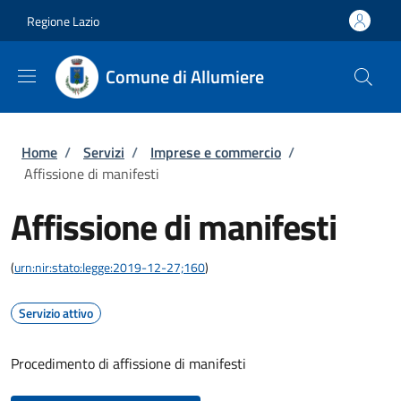
Salta al contenuto principale
Skip to footer content
Regione Lazio
Comune di Allumiere
Briciole di pane
Home
/
Servizi
/
Imprese e commercio
/
Affissione di manifesti
Affissione di manifesti
(
urn:nir:stato:legge:2019-12-27;160
)
Servizio attivo
Procedimento di affissione di manifesti