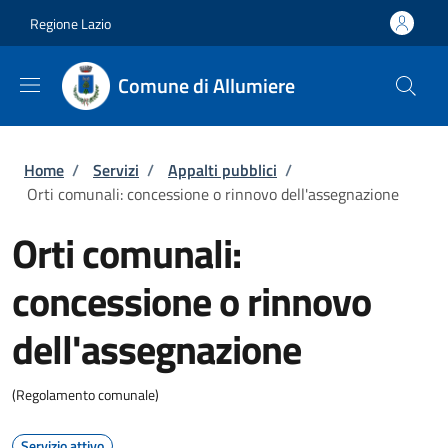
Salta al contenuto principale
Skip to footer content
Regione Lazio
Comune di Allumiere
Briciole di pane
Home
/
Servizi
/
Appalti pubblici
/
Orti comunali: concessione o rinnovo dell'assegnazione
Orti comunali:
concessione o rinnovo
dell'assegnazione
(Regolamento comunale)
Servizio attivo