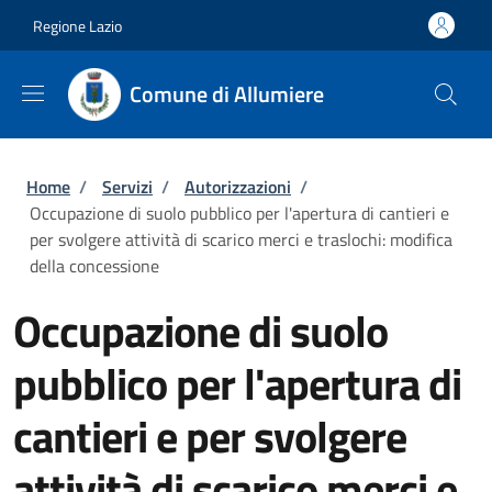
Salta al contenuto principale
Skip to footer content
Regione Lazio
Comune di Allumiere
Briciole di pane
Home
/
Servizi
/
Autorizzazioni
/
Occupazione di suolo pubblico per l'apertura di cantieri e
per svolgere attività di scarico merci e traslochi: modifica
della concessione
Occupazione di suolo
pubblico per l'apertura di
cantieri e per svolgere
attività di scarico merci e