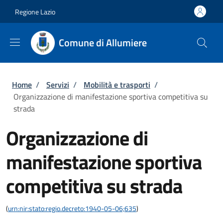
Salta al contenuto principale
Skip to footer content
Regione Lazio
Comune di Allumiere
Briciole di pane
Home
/
Servizi
/
Mobilità e trasporti
/
Organizzazione di manifestazione sportiva competitiva su
strada
Organizzazione di
manifestazione sportiva
competitiva su strada
(
urn:nir:stato:regio.decreto:1940-05-06;635
)