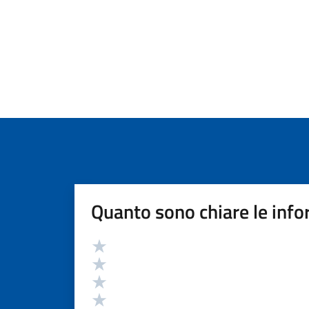
Quanto sono chiare le info
Valutazione
Valuta 5 stelle su 5
Valuta 4 stelle su 5
Valuta 3 stelle su 5
Valuta 2 stelle su 5