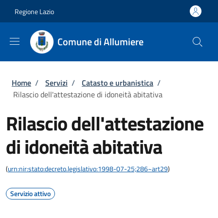
Salta al contenuto principale
Skip to footer content
Regione Lazio
Comune di Allumiere
Briciole di pane
Home
/
Servizi
/
Catasto e urbanistica
/
Rilascio dell'attestazione di idoneità abitativa
Rilascio dell'attestazione
di idoneità abitativa
(
urn:nir:stato:decreto.legislativo:1998-07-25;286~art29
)
Servizio attivo