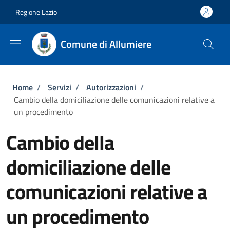
Salta al contenuto principale
Skip to footer content
Regione Lazio
Comune di Allumiere
Briciole di pane
Home
/
Servizi
/
Autorizzazioni
/
Cambio della domiciliazione delle comunicazioni relative a
un procedimento
Cambio della
domiciliazione delle
comunicazioni relative a
un procedimento