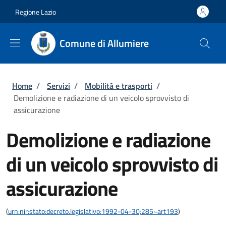
Salta al contenuto principale
Skip to footer content
Regione Lazio
Comune di Allumiere
Briciole di pane
Home
/
Servizi
/
Mobilità e trasporti
/
Demolizione e radiazione di un veicolo sprovvisto di
assicurazione
Demolizione e radiazione
di un veicolo sprovvisto di
assicurazione
(
urn:nir:stato:decreto.legislativo:1992-04-30;285~art193
)