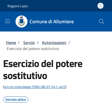
Salta al contenuto principale
Skip to footer content
Regione Lazio
Comune di Allumiere
Briciole di pane
Home
/
Servizi
/
Autorizzazioni
/
Esercizio del potere sostitutivo
Esercizio del potere
sostitutivo
(
urn:nir:stato:legge:1990-08-07;241~art2
)
Servizio attivo