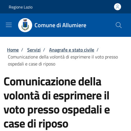
Salta al contenuto principale
Skip to footer content
Regione Lazio
Comune di Allumiere
Briciole di pane
Home
/
Servizi
/
Anagrafe e stato civile
/
Comunicazione della volontà di esprimere il voto presso
ospedali e case di riposo
Comunicazione della
volontà di esprimere il
voto presso ospedali e
case di riposo