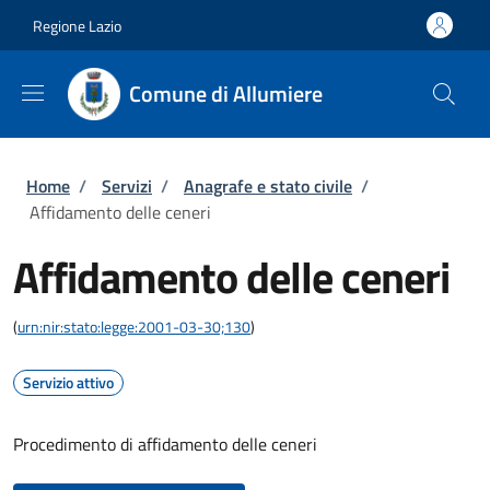
Salta al contenuto principale
Skip to footer content
Regione Lazio
Comune di Allumiere
Briciole di pane
Home
/
Servizi
/
Anagrafe e stato civile
/
Affidamento delle ceneri
Affidamento delle ceneri
(
urn:nir:stato:legge:2001-03-30;130
)
Servizio attivo
Procedimento di affidamento delle ceneri