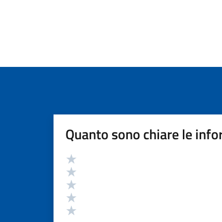
Quanto sono chiare le info
Valutazione
Valuta 5 stelle su 5
Valuta 4 stelle su 5
Valuta 3 stelle su 5
Valuta 2 stelle su 5
Valuta 1 stelle su 5