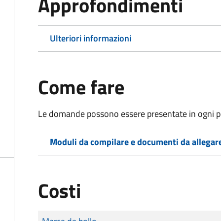
Approfondimenti
Ulteriori informazioni
Come fare
Le domande possono essere presentate in ogni pe
Moduli da compilare e documenti da allegar
Costi
Tipo di pagamento
Importo