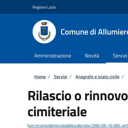
Salta al contenuto principale
Skip to footer content
Regione Lazio
Comune di Allumier
Amministrazione
Novità
Servizi
Briciole di pane
Home
/
Servizi
/
Anagrafe e stato civile
/
Rilascio o rinnov
cimiteriale
(
urn:nir:presidente.repubblica:decreto:1990-09-10;285~ar