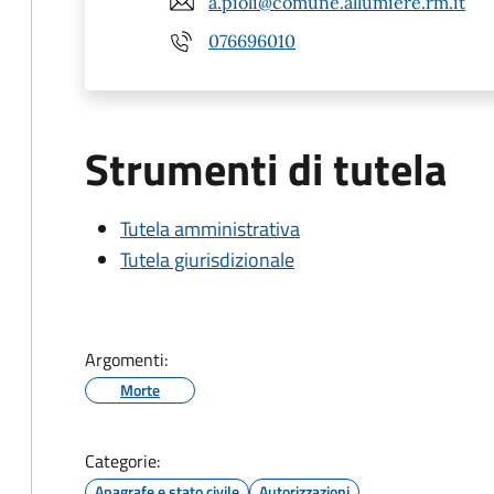
a.pioli@comune.allumiere.rm.it
076696010
Strumenti di tutela
Tutela amministrativa
Tutela giurisdizionale
Argomenti:
Morte
Categorie:
Anagrafe e stato civile
Autorizzazioni