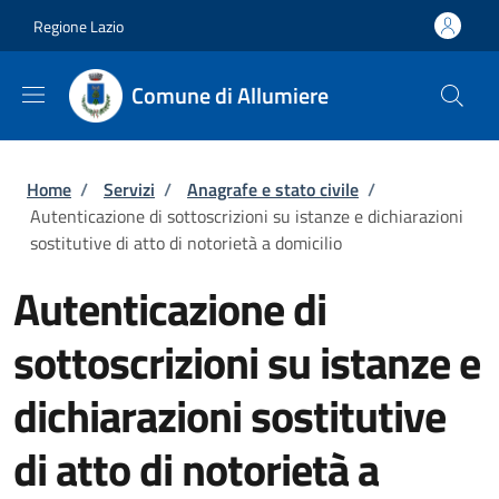
Salta al contenuto principale
Skip to footer content
Regione Lazio
Comune di Allumiere
Briciole di pane
Home
/
Servizi
/
Anagrafe e stato civile
/
Autenticazione di sottoscrizioni su istanze e dichiarazioni
sostitutive di atto di notorietà a domicilio
Autenticazione di
sottoscrizioni su istanze e
dichiarazioni sostitutive
di atto di notorietà a