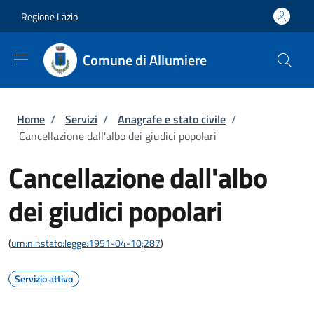
Salta al contenuto principale
Skip to footer content
Regione Lazio
Comune di Allumiere
Briciole di pane
Home
/
Servizi
/
Anagrafe e stato civile
/
Cancellazione dall'albo dei giudici popolari
Cancellazione dall'albo
dei giudici popolari
(
urn:nir:stato:legge:1951-04-10;287
)
Servizio attivo