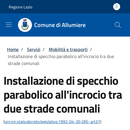
Salta al contenuto principale
Skip to footer content
Regione Lazio
Comune di Allumiere
Briciole di pane
Home
/
Servizi
/
Mobilità e trasporti
/
Installazione di specchio parabolico all'incrocio tra due
strade comunali
Installazione di specchio
parabolico all'incrocio tra
due strade comunali
(
urn:nir:stato:decreto.legislativo:1992-04-30;285~art37
)