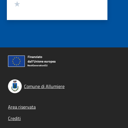
Valuta 1 stelle su 5
Comune di Allumiere
Footer menu
Area riservata
Crediti