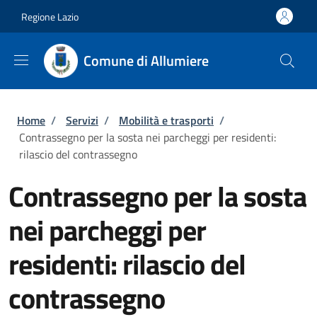
Salta al contenuto principale
Skip to footer content
Regione Lazio
Comune di Allumiere
Briciole di pane
Home
/
Servizi
/
Mobilità e trasporti
/
Contrassegno per la sosta nei parcheggi per residenti:
rilascio del contrassegno
Contrassegno per la sosta
nei parcheggi per
residenti: rilascio del
contrassegno