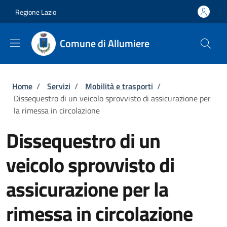
Salta al contenuto principale
Skip to footer content
Regione Lazio
Comune di Allumiere
Briciole di pane
Home
/
Servizi
/
Mobilità e trasporti
/
Dissequestro di un veicolo sprovvisto di assicurazione per
la rimessa in circolazione
Dissequestro di un
veicolo sprovvisto di
assicurazione per la
rimessa in circolazione