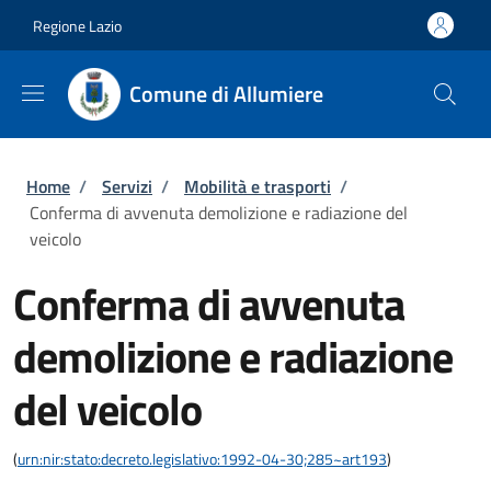
Salta al contenuto principale
Skip to footer content
Regione Lazio
Comune di Allumiere
Briciole di pane
Home
/
Servizi
/
Mobilità e trasporti
/
Conferma di avvenuta demolizione e radiazione del
veicolo
Conferma di avvenuta
demolizione e radiazione
del veicolo
(
urn:nir:stato:decreto.legislativo:1992-04-30;285~art193
)