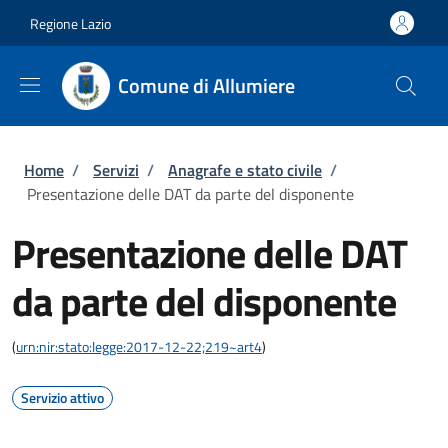
Salta al contenuto principale
Skip to footer content
Regione Lazio
Comune di Allumiere
Briciole di pane
Home
/
Servizi
/
Anagrafe e stato civile
/
Presentazione delle DAT da parte del disponente
Presentazione delle DAT
da parte del disponente
(
urn:nir:stato:legge:2017-12-22;219~art4
)
Servizio attivo