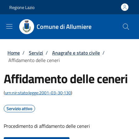
Salta al contenuto principale
Skip to footer content
Regione Lazio
Comune di Allumiere
Briciole di pane
Home
/
Servizi
/
Anagrafe e stato civile
/
Affidamento delle ceneri
Affidamento delle ceneri
(
urn:nir:stato:legge:2001-03-30;130
)
Servizio attivo
Procedimento di affidamento delle ceneri