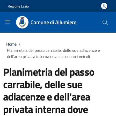
Salta al contenuto principale
Skip to footer content
Regione Lazio
Comune di Allumiere
Briciole di pane
Home
/
Planimetria del passo carrabile, delle sue adiacenze e
dell'area privata interna dove accedono i veicoli
Planimetria del passo
carrabile, delle sue
adiacenze e dell'area
privata interna dove