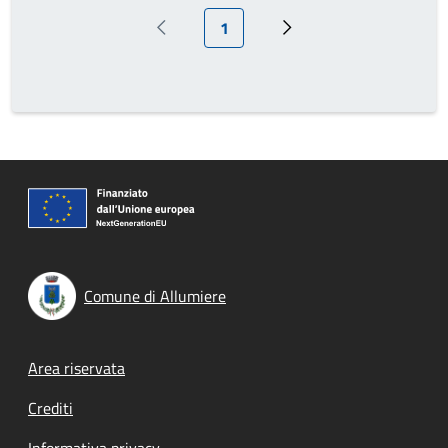
Pagina attuale
1
Pagina precedente
Prossima pagina
Comune di Allumiere
Footer menu
Area riservata
Crediti