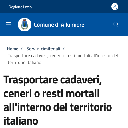
Salta al contenuto principale
Skip to footer content
Regione Lazio
Comune di Allumiere
Briciole di pane
Home
/
Servizi cimiteriali
/
Trasportare cadaveri, ceneri o resti mortali all'interno del
territorio italiano
Trasportare cadaveri,
ceneri o resti mortali
all'interno del territorio
italiano